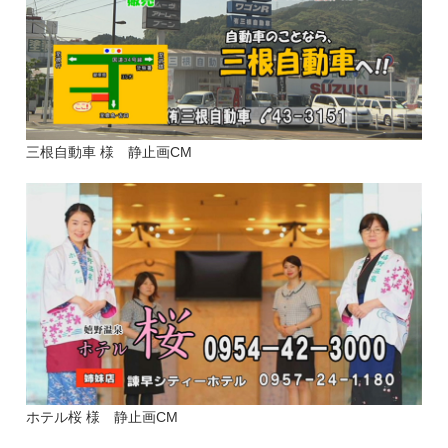
三根自動車 様 静止画CM
ホテル桜 様 静止画CM