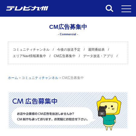
toggl
CM広告募集中
- Commercial -
コミュニティチャンネル
今後の放送予定
週間番組表
エリアNavi情報募集中
CM広告募集中
データ放送・アプリ
ホーム
>
コミュニティチャンネル
>
CM広告募集中