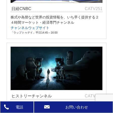
日経CNBC
CATV251
株式や為替など世界の投資情報を、いち早く提供する２
４時間マーケット・経済専門チャンネル
チャンネルウェブサイト
「ラップトゥデイ」平日14:45～16:00
ヒストリーチャンネル
CATV255
世界185カ国以上、3億3000万世帯以上が視聴する世界最
電話
お問い合わせ
大級で日本唯一の歴史エンターテインメント専門チャン