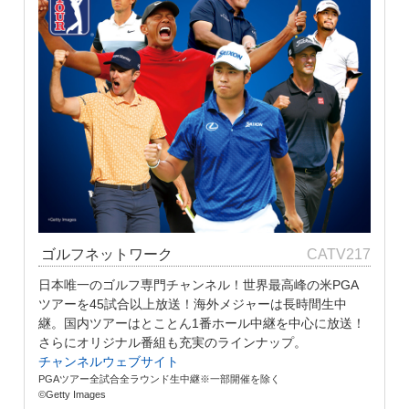
ゴルフネットワーク
CATV217
日本唯一のゴルフ専門チャンネル！世界最高峰の米PGA
ツアーを45試合以上放送！海外メジャーは長時間生中
継。国内ツアーはとことん1番ホール中継を中心に放送！
さらにオリジナル番組も充実のラインナップ。
チャンネルウェブサイト
PGAツアー全試合全ラウンド生中継※一部開催を除く
©Getty Images