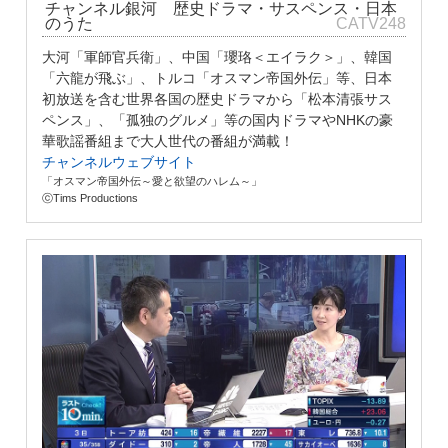
チャンネル銀河 歴史ドラマ・サスペンス・日本
のうた
CATV248
大河「軍師官兵衛」、中国「瓔珞＜エイラク＞」、韓国
「六龍が飛ぶ」、トルコ「オスマン帝国外伝」等、日本
初放送を含む世界各国の歴史ドラマから「松本清張サス
ペンス」、「孤独のグルメ」等の国内ドラマやNHKの豪
華歌謡番組まで大人世代の番組が満載！
チャンネルウェブサイト
「オスマン帝国外伝～愛と欲望のハレム～」
ⓒTims Productions