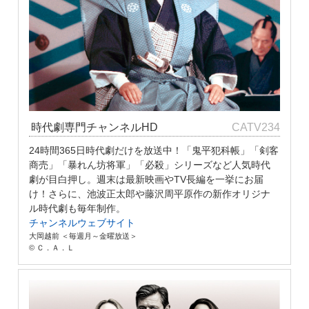
時代劇専門チャンネルHD
CATV234
24時間365日時代劇だけを放送中！「鬼平犯科帳」「剣客
商売」「暴れん坊将軍」「必殺」シリーズなど人気時代
劇が目白押し。週末は最新映画やTV長編を一挙にお届
け！さらに、池波正太郎や藤沢周平原作の新作オリジナ
ル時代劇も毎年制作。
チャンネルウェブサイト
大岡越前 ＜毎週月～金曜放送＞
© Ｃ．Ａ．Ｌ