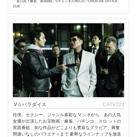
「直CUE！勝負 第4回戦」©チャンネルNECO／CREATIVE OFFICE
CUE
V☆パラダイス
CATV223
任侠、セクシー、ジャンル多彩な V シネから、あの人気
女優が出演したお宝映画、麻雀、パチンコ、スロ ットの
実践番組、旬な作品がどこよりも豊富なグラビア、興奮
間違いなしのバラエティまで 豪華なラインナップを放送