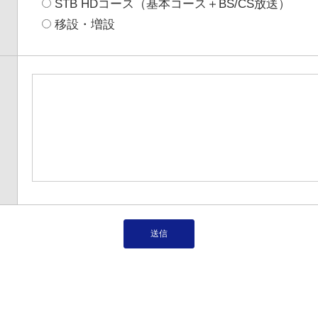
STB HDコース（基本コース＋BS/CS放送）
移設・増設