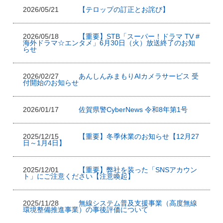
2026/05/21
【テロップの訂正とお詫び】
2026/05/18
【重要】STB「スーパー！ドラマ TV #
海外ドラマ☆エンタメ」6月30日（火）放送終了のお知
らせ
2026/02/27
あんしんみまもりAIカメラサービス 受
付開始のお知らせ
2026/01/17
佐賀県警CyberNews 令和8年第1号
2025/12/15
【重要】冬季休業のお知らせ【12月27
日～1月4日】
2025/12/01
【重要】弊社を装った「SNSアカウン
ト」にご注意ください【注意喚起】
2025/11/28
無線システム普及支援事業（高度無線
環境整備推進事業）の事後評価について