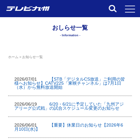
toggl
おしらせ一覧
- Information -
ホーム > お知らせ一覧
2026/07/01
【STB「デジタルCS放送」ご利用の皆
様へお知らせ】CATV225「東映チャンネル」は7月1日
（水）から無料放送開始
2026/06/19
6/20・6/21に予定していた「九州アジ
アリーグ公式戦」の試合スケジュール変更のお知らせ
2026/06/01
【重要】休業日のお知らせ【2026年6
月10日(水)】