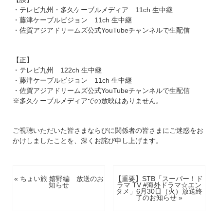
・テレビ九州・多久ケーブルメディア 11ch 生中継
・藤津ケーブルビジョン 11ch 生中継
・佐賀アジアドリームズ公式YouTubeチャンネルで生配信
【正】
・テレビ九州 122ch 生中継
・藤津ケーブルビジョン 11ch 生中継
・佐賀アジアドリームズ公式YouTubeチャンネルで生配信
※多久ケーブルメディアでの放映はありません。
ご視聴いただいた皆さまならびに関係者の皆さまにご迷惑をお
かけしましたことを、深くお詫び申し上げます。
« ちょい旅 嬉野編 放送のお
【重要】STB「スーパー！ド
知らせ
ラマ TV #海外ドラマ☆エン
タメ」6月30日（火）放送終
了のお知らせ »