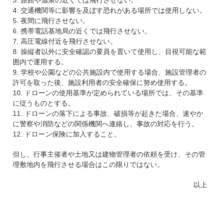
3. 旅館や温泉の近くでは飛行させない。
4. 交通機関等に影響を及ぼす恐れがある場所では使用しない。
5. 夜間に飛行させない。
6. 携帯電話基地局の近くでは飛行させない。
7. 高圧電線付近を飛行させない。
8. 操縦者以外に安全確認の要員を置いて使用し、目視可能な範
囲内で運用する。
9. 学校や公園などの公共施設内で使用する場合、施設管理者の
許可を取った後、施設利用者の安全確保に努め使用する。
10. ドローンの使用基準が定められている場所では、その基準
に従うものとする。
11. ドローンの落下による事故、破損等が起きた場合、速やか
に警察や消防などの関係機関へ連絡し、事故の対応を行う。
12. ドローン保険に加入すること。
但し、行事主催者や土地又は建物管理者の依頼を受け、その管
理敷地内を飛行させる場合はこの限りではない。
以上