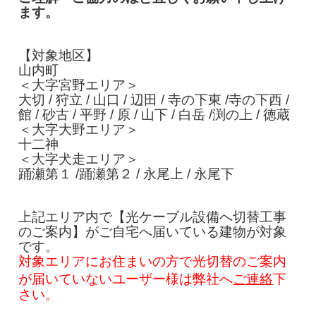
ます。
【対象地区】
山内町
＜大字宮野エリア＞
大切 / 狩立 / 山口 / 辺田 / 寺の下東 /寺の下西 /
館 / 砂古 / 平野 / 原 / 山下 / 白岳 /渕の上 / 徳蔵
＜大字大野エリア＞
十二神
＜大字犬走エリア＞
踊瀬第１ /踊瀬第２ / 永尾上 / 永尾下
上記エリア内で【光ケーブル設備へ切替工事
のご案内】がご自宅へ届いている建物が対象
です。
対象エリアにお住まいの方で光切替のご案内
が届いていないユーザー様は弊社へ
ご連絡
下
さい。