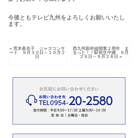
今後ともテレビ九州をよろしくお願いいたし
ます。
« 荒木眞衣子 ジャズコンサ
西九州新幹線開業２周年 ま
ート ９月３０日～１０月２
るっと！！駅前生中継 ９月
日
２６日～９月２８日 »