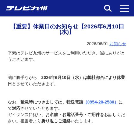
toggl
【重要】休業日のお知らせ【2026年6月10日
(水)】
2026/06/01
お知らせ
平素はテレビ九州のサービスをご利用いただき、誠にありがと
うございます。
誠に勝手ながら、
2026年6月10日（水）は弊社都合により休業
日
とさせていただきます。
なお、
緊急時につきましては、転送電話
（0954-20-2580）
に
て対応
させていただきます。
ガイダンスに従い、
お名前・お電話番号・ご用件
をお話しくだ
さい。担当者より
折り返しご連絡
いたします。