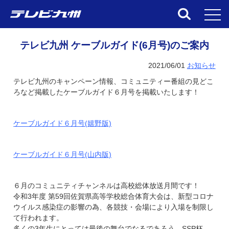
toggl
テレビ九州 ケーブルガイド(6月号)のご案内
2021/06/01
お知らせ
テレビ九州のキャンペーン情報、コミュニティー番組の見どこ
ろなど掲載した
ケーブルガイド６月号
を掲載いたします！
ケーブルガイド６月号(嬉野版)
ケーブルガイド６月号(山内版)
６月のコミュニティチャンネルは高校総体放送月間です！
令和3年度 第59回佐賀県高等学校総合体育大会は、新型コロナ
ウイルス感染症の影響の為、各競技・会場により入場を制限し
て行われます。
多くの3年生にとっては最後の舞台でなるであろう、SSP杯。