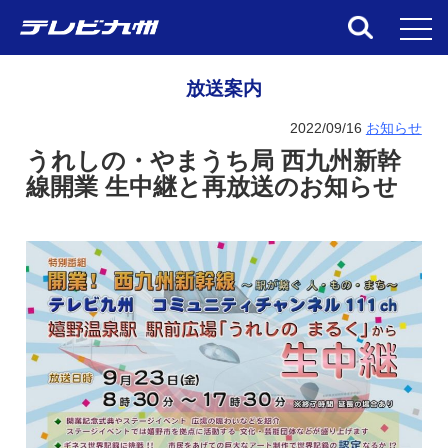
toggl
放送案内
2022/09/16
お知らせ
うれしの・やまうち局 西九州新幹
線開業 生中継と再放送のお知らせ