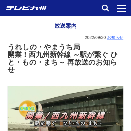
toggl
放送案内
2022/09/30
お知らせ
うれしの・やまうち局
開業！西九州新幹線 ～駅が繋ぐ ひ
と・もの・まち～ 再放送のお知ら
せ