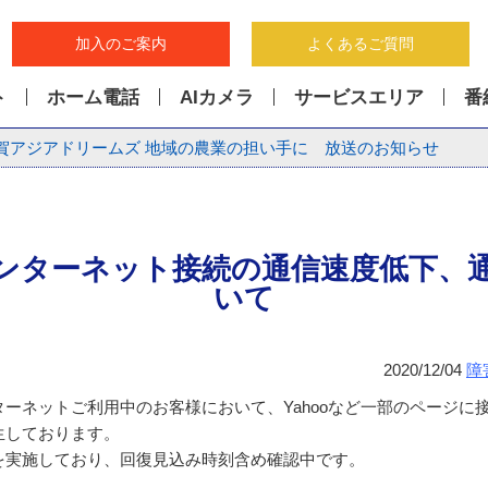
加入のご案内
よくあるご質問
ト
ホーム電話
AIカメラ
サービスエリア
番
賀アジアドリームズ 地域の農業の担い手に 放送のお知らせ
ンターネット接続の通信速度低下、
いて
2020/12/04
障
ーネットご利用中のお客様において、Yahooなど一部のページに
生しております。
を実施しており、回復見込み時刻含め確認中です。