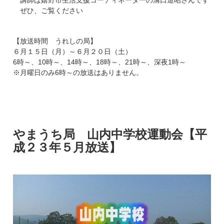
講師は嬉野市生活支援コーディネーターの溝口道昭さんです
ぜひ、ご覧ください
【放送時間 うれしの局】
６月１５日（月）～６月２０日（土）
6時～、10時～、14時～、18時～、21時～、深夜1時～
※月曜日のみ6時～の放送はありません。
やまうち
局 山内中学校運動会【平
成２３年５月放送】