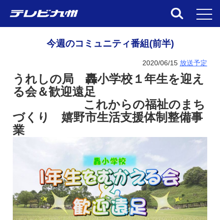
toggl
今週のコミュニティ番組(前半)
2020/06/15
放送予定
うれしの局 轟小学校１年生を迎え
る会＆歓迎遠足
これからの福祉のまち
づくり 嬉野市生活支援体制整備事
業