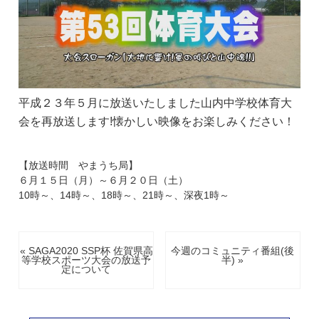
平成２３年５月に放送いたしました山内中学校体育大
会を再放送します!懐かしい映像をお楽しみください！
【放送時間 やまうち局】
６月１５日（月）～６月２０日（土）
10時～、14時～、18時～、21時～、深夜1時～
« SAGA2020 SSP杯 佐賀県高
今週のコミュニティ番組(後
等学校スポーツ大会の放送予
半) »
定について