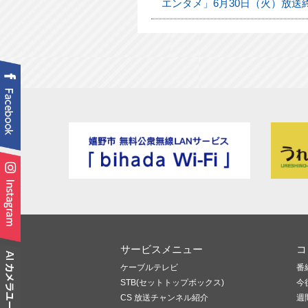
エンタメ」6月30日（火）放送
サービスメニュー
コ
ケーブルテレビ
番
STB(セットトップボックス)
今
CS 放送チャンネル紹介
週