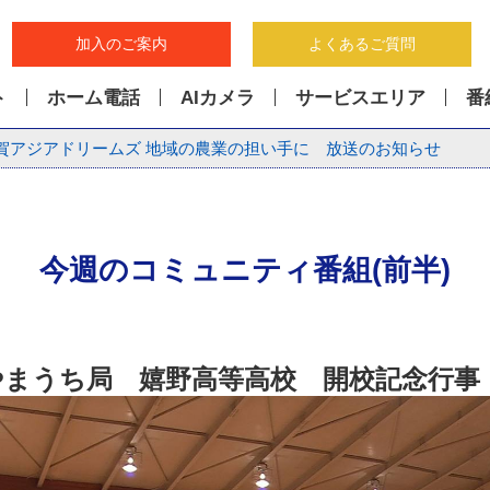
加入のご案内
よくあるご質問
ト
ホーム電話
AIカメラ
サービスエリア
番
賀アジアドリームズ 地域の農業の担い手に 放送のお知らせ
今週のコミュニティ番組(前半)
やまうち
局 嬉野高等高校 開校記念行事