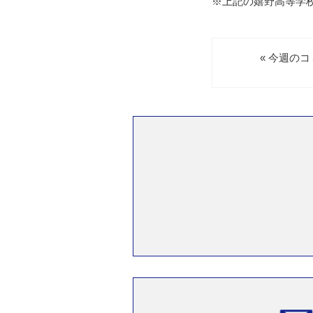
※上記の嬉野高等学
« 今週の