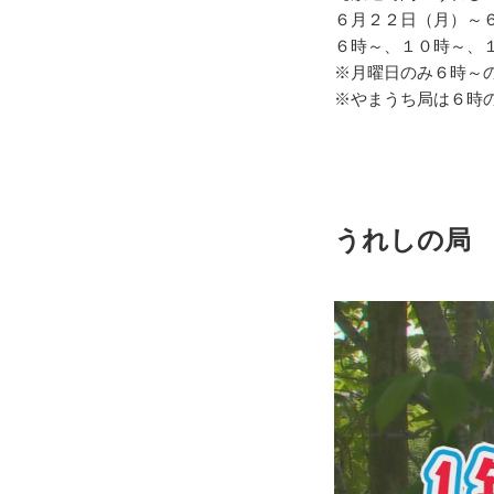
６月２２日（月）～
６時～、１０時～、
※月曜日のみ６時～
※やまうち局は６時
うれしの
局