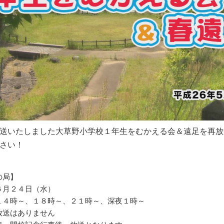
送いたしました大草野小学校１年生をむかえる会＆遠足を再放
さい！
の局】
６月２４日（水）
１４時～、１８時～、２１時～、深夜１時～
放送はありません