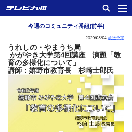
toggl
今週のコミュニティ番組(前半)
2020/08/04
放送予定
うれしの・やまうち局
かがやき大学第
4
回講座 演題「教
育の多様化について」
講師：嬉野市教育長 杉崎士郎氏