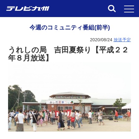
toggl
今週のコミュニティ番組(前半)
2020/08/24
放送予定
うれしの
局 吉田夏祭り【平成２２
年８月放送】