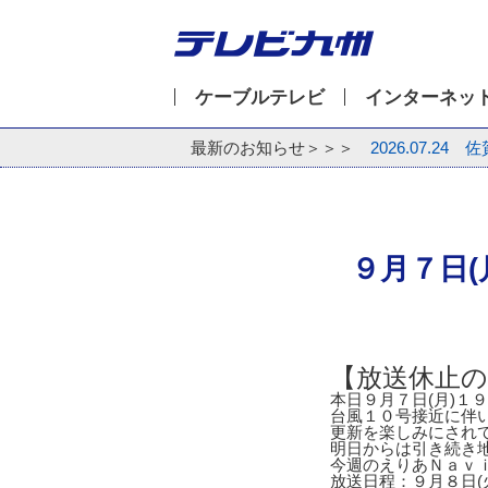
ケーブルテレビ
インターネッ
最新のお知らせ＞＞＞
2026.07.24
佐
９月７日
【放送休止
本日９月７日(月)１
台風１０号接近に伴
更新を楽しみにされ
明日からは引き続き
今週のえりあＮａｖ
放送日程：９月８日(火