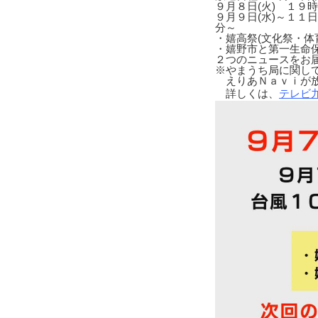
９月８日(火) １９
９月９日(水)～１１
分～
・嬉高祭(文化祭・体
・嬉野市と第一生命
２つのニュースをお
※やまうち局に関し
えりあＮａｖｉが放
詳しくは、
テレビ