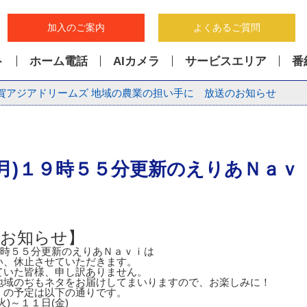
加入のご案内
よくあるご質問
ト
ホーム電話
AIカメラ
サービスエリア
番
賀アジアドリームズ 地域の農業の担い手に 放送のお知らせ
(月)１９時５５分更新のえりあＮａｖ
のお知らせ】
９時５５分更新のえりあＮａｖｉは
い、休止させていただきます。
ていた皆様、申し訳ありません。
地域のぢもネタをお届けしてまいりますので、お楽しみに！
ｉの予定は以下の通りです。
)～１１日(金)