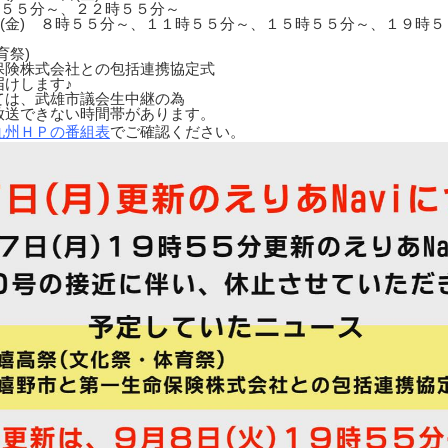
時５５分～、２２時５５分～
日(金) ８時５５分～、１１時５５分～、１５時５５分～、１９時
育祭)
保険株式会社との包括連携協定式
届けします♪
ては、武雄市議会生中継の為
送できない時間帯があります。
九州ＨＰの番組表
でご確認ください。