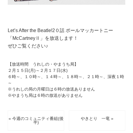
Let’s After the Beatle!2０話
ポールマッカートニー
「McCartneyⅡ」を
放送します！
ぜひご覧ください♪
【放送時間 うれしの・やまうち局】
２月１５日(月)～２月１７日(水)
６時～、１０時～、１４時～、１８時～、２１時～、深夜１時
～
※うれしの局の月曜日は６時の放送ありません
※やまうち局は６時の放送がありません
« 今週のコミュニティ番組(後
やきとり 一竜 »
半)