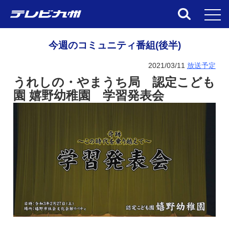
toggl
今週のコミュニティ番組(後半)
2021/03/11
放送予定
うれしの・やまうち局 認定こども
園 嬉野幼稚園 学習発表会