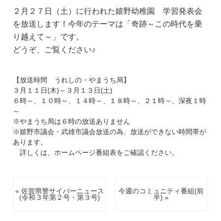
２月２７日（土）に行われた嬉野幼稚園 学習発表会
を放送します！今年のテーマは「奇跡～この時代を乗
り越えて～」です。
どうぞ、
ご覧ください♪
【放送時間 うれしの・やまうち局】
３月１１日(木)～３月１３日(土)
６時～、１０時～、１４時～、１８時～、２１時～、深夜１時
～
※やまうち局は６時の放送ありません
※嬉野市議会・武雄市議会放送の為、放送ができない時間帯が
あります。
詳しくは、ホームページ番組表をご確認ください。
« 佐賀県警サイバーニュース
今週のコミュニティ番組(前
(令和３年第２号・第３号)
半) »