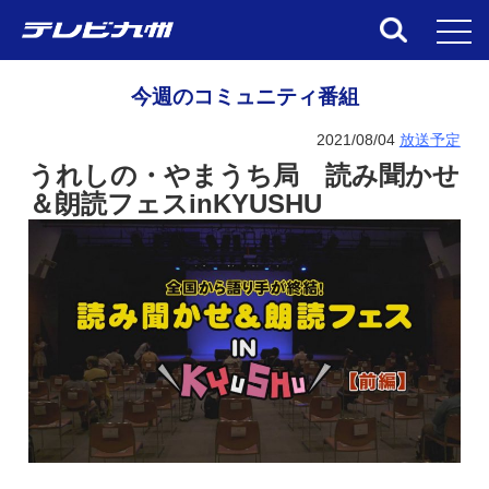
toggl
今週のコミュニティ番組
2021/08/04
放送予定
うれしの・やまうち局 読み聞かせ
＆朗読フェスinKYUSHU