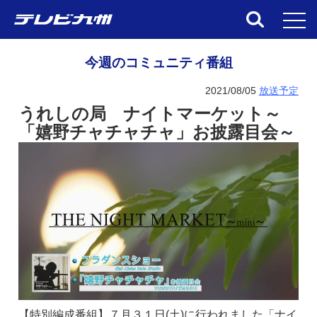
toggl
今週のコミュニティ番組
2021/08/05
放送予定
うれしの局 ナイトマーケット～
「嬉野チャチャチャ」お披露目会～
【特別編成番組】７月３１日(土)に行われました「ナイ