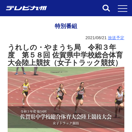
toggl
特別番組
2021/08/21
放送予定
うれしの・やまうち局 令和３年
度 第５８回 佐賀県中学校総合体育
大会陸上競技（女子トラック競技）