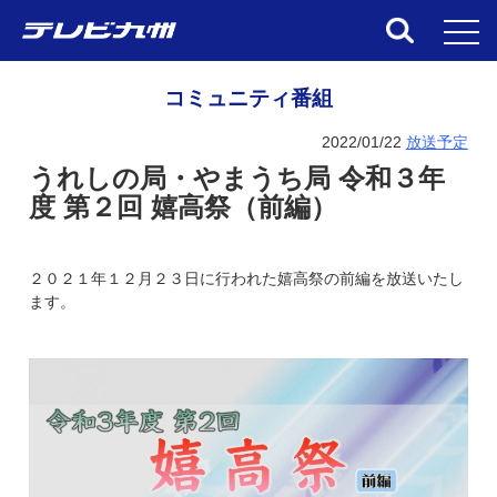
toggl
コミュニティ番組
2022/01/22
放送予定
うれしの局・やまうち局 令和３年
度 第２回 嬉高祭（前編）
２０２１年１２月２３日に行われた嬉高祭の前編を放送いたし
ます。