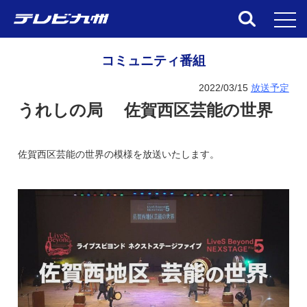
toggl
コミュニティ番組
2022/03/15
放送予定
うれしの局 佐賀西区芸能の世界
佐賀西区芸能の世界の模様を放送いたします。