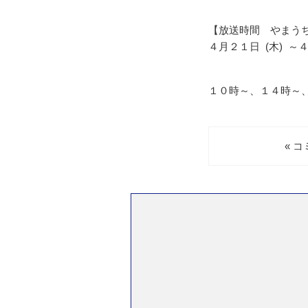
【放送時間 やまう
４月２１日 (木) ～
１０時～、１４時～
« 