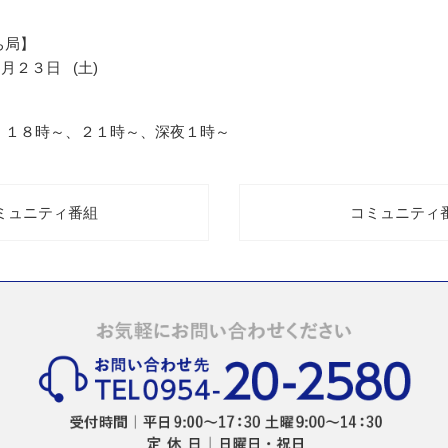
ち局】
４月２３日 (土)
、１８時～、２１時～、深夜１時～
コミュニティ番組
コミュニティ番