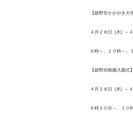
【嬉野市かがやき大
４月２８日 (木) ～
６時～、１０時～、
【嬉野幼稚園入園式
４月２８日 (木) ～
６時５０分～、１０