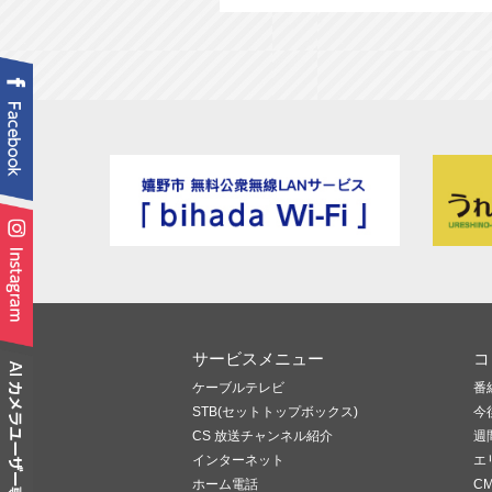
サービスメニュー
コ
ケーブルテレビ
番
STB(セットトップボックス)
今
CS 放送チャンネル紹介
週
インターネット
エ
ホーム電話
C