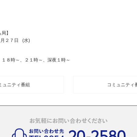
ち局】
４月２７日 (水)
、１８時～、２１時～、深夜１時～
コミュニティ番組
コミュニティ番