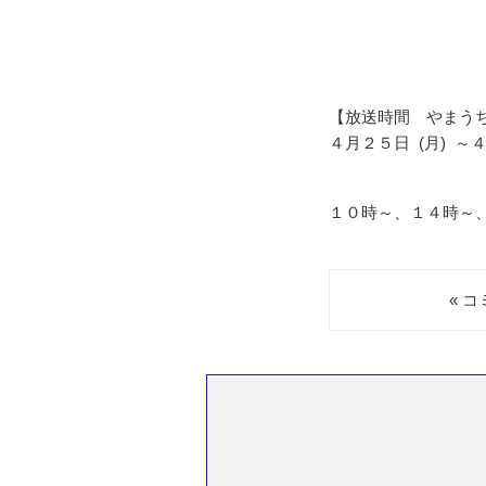
【放送時間 やまう
４月２５日 (月) ～
１０時～、１４時～
« 