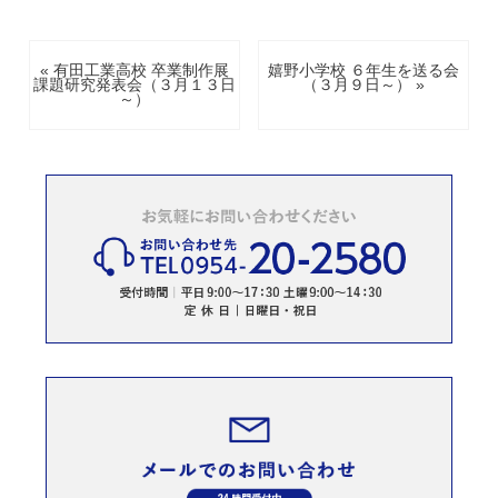
« 有田工業高校 卒業制作展
嬉野小学校 ６年生を送る会
課題研究発表会（３月１３日
（３月９日～） »
～）