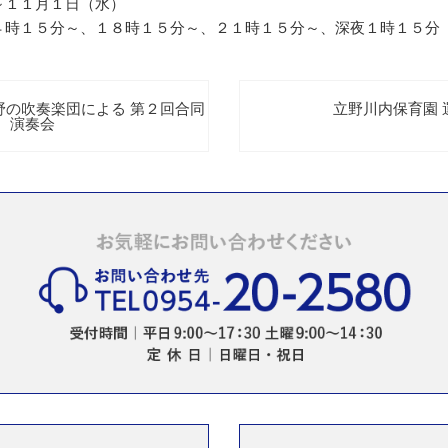
～１１月１日（水）
４時１５分～、１８時１５分～、２１時１５分～、深夜１時１５分
野の吹奏楽団による 第２回合同
立野川内保育園 運
演奏会