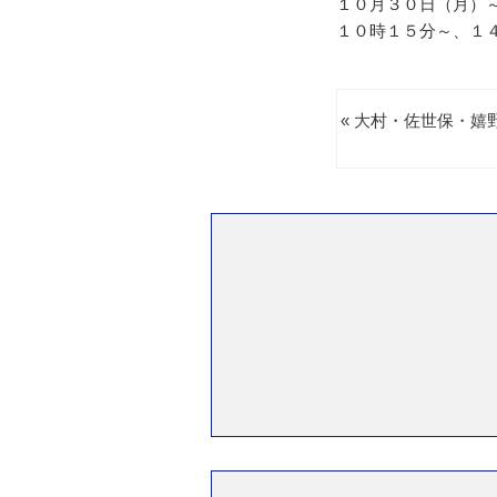
１０月３０日（月）
１０時１５分～、１
« 大村・佐世保・嬉