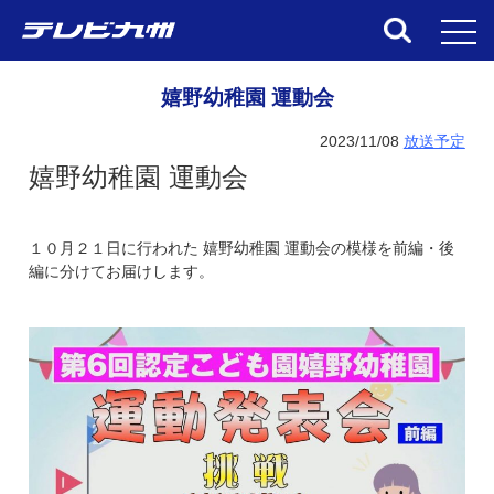
toggl
嬉野幼稚園 運動会
2023/11/08
放送予定
嬉野幼稚園 運動会
１０月２１日に行われた 嬉野幼稚園 運動会の模様を前編・後
編に分けてお届けします。