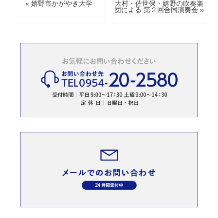
« 嬉野市かがやき大学
大村・佐世保・嬉野の吹奏楽
団による 第２回合同演奏会 »