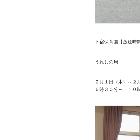
下宿保育園【放送時
うれしの局
２月１日（木）～２
６時３０分～、１０