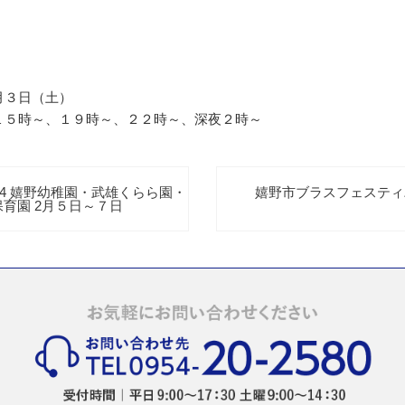
月３日（土）
１５時～、１９時～、２２時～、深夜２時～
24 嬉野幼稚園・武雄くらら園・
嬉野市ブラスフェスティ
育園 2月５日～７日