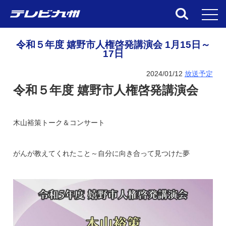
toggl
令和５年度 嬉野市人権啓発講演会 1月15日～
17日
2024/01/12
放送予定
令和５年度 嬉野市人権啓発講演会
木山裕策トーク＆コンサート
がんが教えてくれたこと～自分に向き合って見つけた夢