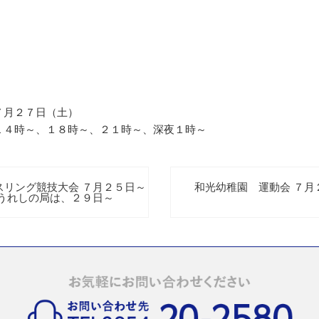
７月２７日（土）
１４時～、１８時～、２１時～、深夜１時～
スリング競技大会 ７月２５日～
和光幼稚園 運動会 ７月
うれしの局は、２９日～