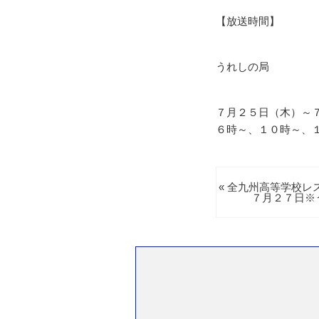
【放送時間】
うれしの局
７月２５日（木）～
６時～、１０時～、
« 全九州高等学校レ
７月２７日※