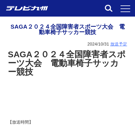
toggl
SAGA２０２４全国障害者スポーツ大会 電
動車椅子サッカー競技
2024/10/31
放送予定
SAGA２０２４全国障害者スポ
ーツ大会 電動車椅子サッカ
ー競技
【放送時間】