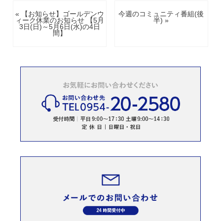
« 【お知らせ】ゴールデンウ
今週のコミュニティ番組(後
ィーク休業のお知らせ 【5月
半) »
3日(日)～5月6日(水)の4日
間】