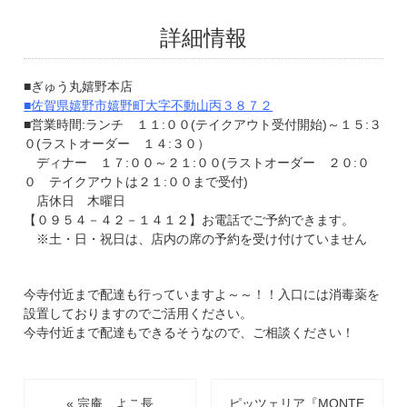
詳細情報
■ぎゅう丸嬉野本店
■
佐賀県嬉野市嬉野町大字不動山丙３８７２
■営業時間:ランチ １１:００(テイクアウト受付開始)～１５:３
０(ラストオーダー １４:３０）
ディナー １７:００～２１:００(ラストオーダー ２０:０
０ テイクアウトは２１:００まで受付)
店休日 木曜日
【０９５４－４２－１４１２】お電話でご予約できます。
※土・日・祝日は、店内の席の予約を受け付けていません
今寺付近まで配達も行っていますよ～～！！入口には消毒薬を
設置しておりますのでご活用ください。
今寺付近まで配達もできるそうなので、ご相談ください！
« 宗庵 よこ長
ピッツェリア『MONTE