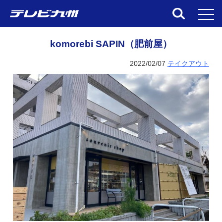
toggl
komorebi SAPIN（肥前屋）
2022/02/07
テイクアウト