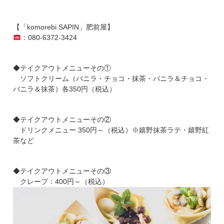
【「
komorebi SAPIN
」肥前屋】
：080-6372-3424
◆テイクアウトメニューその①
ソフトクリーム（バニラ・チョコ・抹茶・バニラ＆チョコ・
バニラ＆抹茶）各
350
円（税込）
◆テイクアウトメニューその②
ドリンクメニュー
350
円～（税込）※嬉野抹茶ラテ・嬉野紅
茶など
◆テイクアウトメニューその③
クレープ：
400
円～（税込）