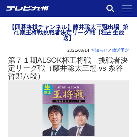
toggl
【囲碁将棋チャンネル】藤井聡太三冠出場_第
71期王将戦挑戦者決定リーグ戦【独占生放
送】
2021/09/14
お知らせ
／
放送予定
第７１期ALSOK杯王将戦 挑戦者決
定リーグ戦（
藤井聡太三冠 vs 糸谷
哲郎八段）