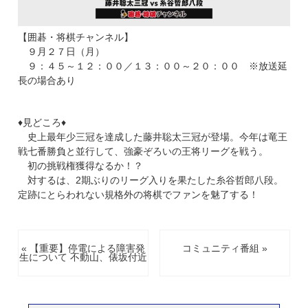
【囲碁・将棋チャンネル】
９月２７日（月）
９：４５～１２：００／１３：００～２０：００ ※放送延
長の場合あり
♦見どころ♦
史上最年少三冠を達成した藤井聡太三冠が登場。今年は竜王
戦七番勝負と並行して、強豪ぞろいの王将リーグを戦う。
初の挑戦権獲得なるか！？
対するは、
2
期ぶりのリーグ入りを果たした糸谷哲郎八段。
定跡にとらわれない規格外の将棋でファンを魅了する！
« 【重要】停電による障害発
コミュニティ番組 »
生について 不動山、俵坂付近