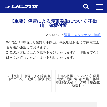
toggl
【重要】停電による障害発生について 不動
山、俵坂付近
2021/09/17
障害・メンテナンス情報
9/17(金)18時頃より嬉野町不動山、俵坂地区付近にて停電によ
る障害が発生しております。
対象のお客様にはご迷惑をおかけいたしますが、復旧まで今し
ばらくお待ちいただくようお願いいたします。
« 【復旧】停電による障害復
【囲碁将棋チャンネル】藤井
旧について 不動山、俵坂付近
聡太三冠出場_第71期王将戦
挑戦者決定リーグ戦【独占生
放送】 »