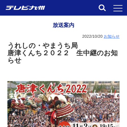
toggl
放送案内
2022/10/20
お知らせ
うれしの・やまうち局
唐津くんち２０２２ 生中継のお知
らせ