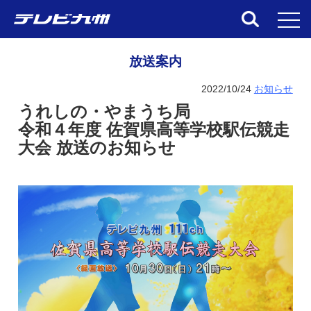
toggl
放送案内
2022/10/24
お知らせ
うれしの・やまうち局
令和４年度 佐賀県高等学校駅伝競走
大会 放送のお知らせ