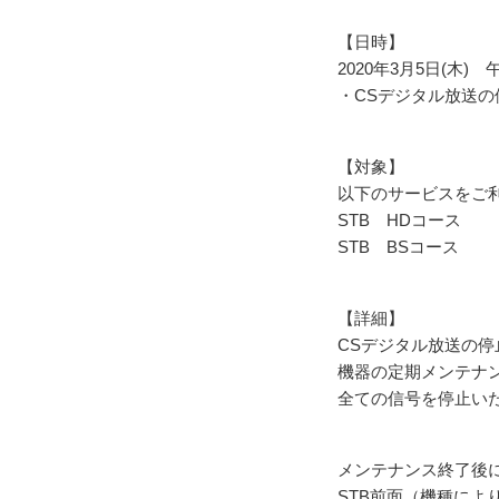
【日時】
2020年3月5日(木) 午
・CSデジタル放送の
【対象】
以下のサービスをご
STB HDコース
STB BSコース
【詳細】
CSデジタル放送の停
機器の定期メンテナ
全ての信号を停止い
メンテナンス終了後
STB前面（機種に