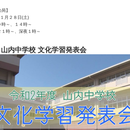
の局】
１月２８日(土)
０時～、１４時～
２１時～、深夜１時～
山内中学校 文化学習発表会