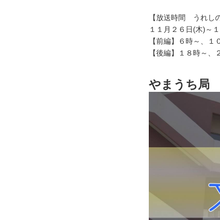
【放送時間 うれし
１１月２６日(木)～１
【前編】６時～、１
【後編】１８時～、
やまうち局 