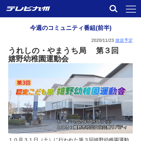
toggl
今週のコミュニティ番組(前半)
2020/11/23
放送予定
うれしの・やまうち
局 第３回
嬉野幼稚園運動会
１０月３１日（土）に行われた第３回嬉野幼稚園運動