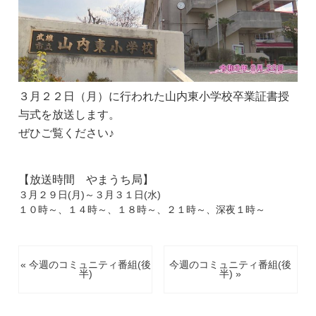
３月２２日（月）に行われた山内東小学校卒業証書授
与式を放送します。
ぜひご覧ください♪
【放送時間 やまうち局】
３月２９日(月)～３月３１日(水)
１０時～、１４時～、１８時～、２１時～、深夜１時～
« 今週のコミュニティ番組(後
今週のコミュニティ番組(後
半)
半) »