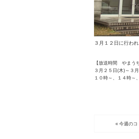
３月１２日に行われ
【放送時間 やまう
３月２５日(木)～３月
１０時～、１４時～
« 今週の