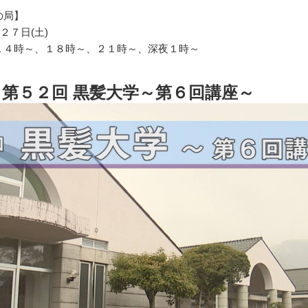
の局】
２７日(土)
１４時～、１８時～、２１時～、深夜１時～
第５２回 黒髪大学～第６回講座～