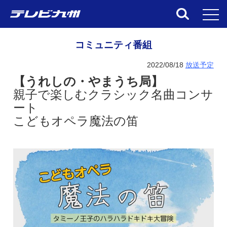
toggl
コミュニティ番組
2022/08/18
放送予定
【うれしの・やまうち局】
親子で楽しむクラシック名曲コンサ
ート
こどもオペラ魔法の笛