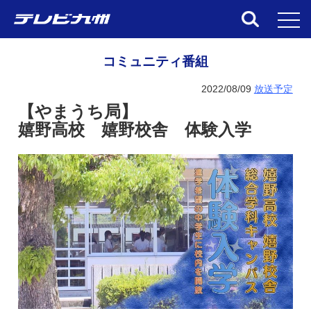
toggl
コミュニティ番組
2022/08/09
放送予定
【やまうち局】
嬉野高校 嬉野校舎 体験入学