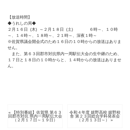
【放送時間】
◆うれしの局◆
２月１６日 (木) ～２月１８日 (土) ６時～、１０時
～、１４時～、１８時～、２１時～、深夜１時～
※佐賀県議会開会式のため１６日の１０時からの放送はありま
せん。
また、第６３回郡市対抗県内一周駅伝大会の生中継のため、
１７日と１８日の１０時からと、１４時からの放送はありませ
ん。
« 【特別番組】佐賀県 第６３
令和４年度 嬉野高校 嬉野校
回郡市対抗 県内一周駅伝大会
舎 第２３回総合学科発表会
（２月１７日～１９日）
（２月１３日～） »