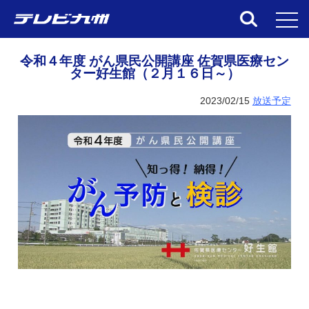
toggl
令和４年度 がん県民公開講座 佐賀県医療セン
ター好生館（２月１６日～）
2023/02/15
放送予定