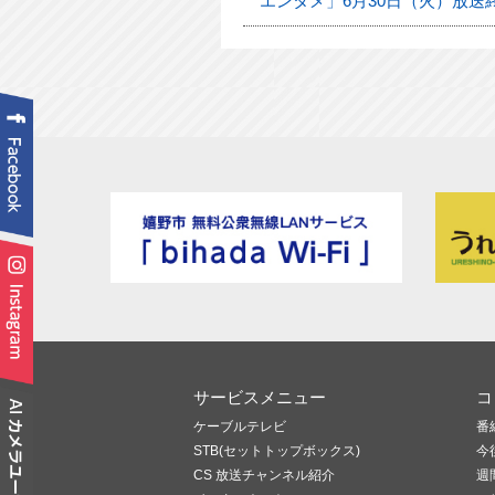
エンタメ」6月30日（火）放送
サービスメニュー
コ
ケーブルテレビ
番
STB(セットトップボックス)
今
CS 放送チャンネル紹介
週